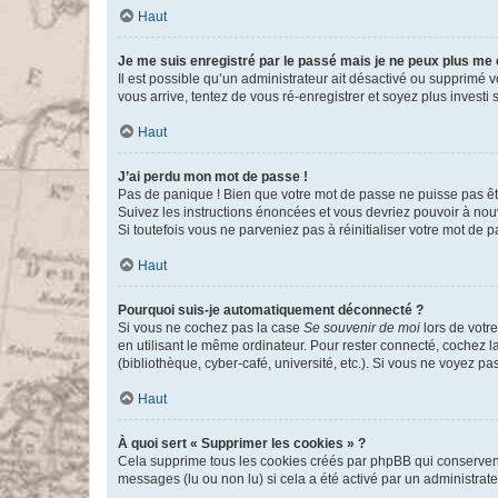
Haut
Je me suis enregistré par le passé mais je ne peux plus me
Il est possible qu’un administrateur ait désactivé ou supprimé 
vous arrive, tentez de vous ré-enregistrer et soyez plus investi s
Haut
J’ai perdu mon mot de passe !
Pas de panique ! Bien que votre mot de passe ne puisse pas être
Suivez les instructions énoncées et vous devriez pouvoir à no
Si toutefois vous ne parveniez pas à réinitialiser votre mot de 
Haut
Pourquoi suis-je automatiquement déconnecté ?
Si vous ne cochez pas la case
Se souvenir de moi
lors de votr
en utilisant le même ordinateur. Pour rester connecté, cochez 
(bibliothèque, cyber-café, université, etc.). Si vous ne voyez pa
Haut
À quoi sert « Supprimer les cookies » ?
Cela supprime tous les cookies créés par phpBB qui conservent v
messages (lu ou non lu) si cela a été activé par un administra