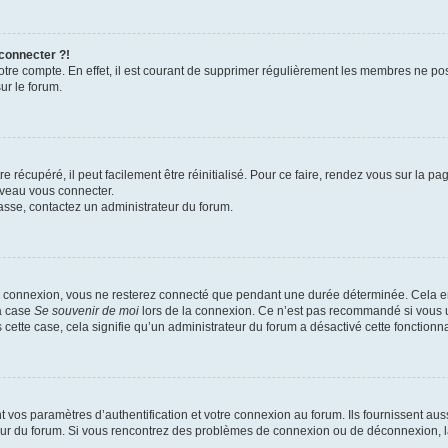
 connecter ?!
votre compte. En effet, il est courant de supprimer régulièrement les membres ne pos
ur le forum.
 récupéré, il peut facilement être réinitialisé. Pour ce faire, rendez vous sur la p
uveau vous connecter.
passe, contactez un administrateur du forum.
e connexion, vous ne resterez connecté que pendant une durée déterminée. Cela em
la case
Se souvenir de moi
lors de la connexion. Ce n’est pas recommandé si vous u
s cette case, cela signifie qu’un administrateur du forum a désactivé cette fonctionna
os paramètres d’authentification et votre connexion au forum. Ils fournissent aussi
teur du forum. Si vous rencontrez des problèmes de connexion ou de déconnexion, l