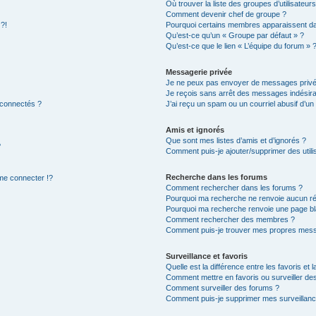
Où trouver la liste des groupes d’utilisateur
Comment devenir chef de groupe ?
 ?!
Pourquoi certains membres apparaissent dan
Qu’est-ce qu’un « Groupe par défaut » ?
Qu’est-ce que le lien « L’équipe du forum » 
Messagerie privée
Je ne peux pas envoyer de messages privé
Je reçois sans arrêt des messages indésira
 connectés ?
J’ai reçu un spam ou un courriel abusif d’u
Amis et ignorés
Que sont mes listes d’amis et d’ignorés ?
?
Comment puis-je ajouter/supprimer des utilis
Recherche dans les forums
e connecter !?
Comment rechercher dans les forums ?
Pourquoi ma recherche ne renvoie aucun ré
Pourquoi ma recherche renvoie une page bl
Comment rechercher des membres ?
Comment puis-je trouver mes propres mess
Surveillance et favoris
Quelle est la différence entre les favoris et l
Comment mettre en favoris ou surveiller des
Comment surveiller des forums ?
Comment puis-je supprimer mes surveillanc