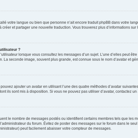
installé votre langue ou bien que personne n’ait encore traduit phpBB dans votre l
s à créer et partager une nouvelle traduction. Vous trouverez plus d’informations sur l
tilisateur ?
utilisateur lorsque vous consultez les messages d’un sujet. L’une d’elles peut êtr
rum. La seconde image, souvent plus grande, est connue sous le nom d’avatar et 
s pouvez ajouter un avatar en utilisant l’une des quatre méthodes d’avatar suivantes 
ont ils sont mis à disposition. Si vous ne pouvez pas utiliser d’avatar, contactez un
iquent le nombre de messages postés ou identifient certains membres tels que les 
ar l’administrateur du forum. Évitez de poster des messages sur le forum dans le seu
ministrateur) peut facilement abaisser votre compteur de messages.