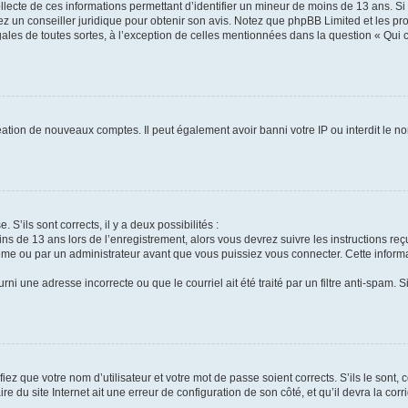
ollecte de ces informations permettant d’identifier un mineur de moins de 13 ans. S
tez un conseiller juridique pour obtenir son avis. Notez que phpBB Limited et les pr
gales de toutes sortes, à l’exception de celles mentionnées dans la question « Qui
réation de nouveaux comptes. Il peut également avoir banni votre IP ou interdit le no
 S’ils sont corrects, il y a deux possibilités :
ins de 13 ans lors de l’enregistrement, alors vous devrez suivre les instructions r
me ou par un administrateur avant que vous puissiez vous connecter. Cette informat
rni une adresse incorrecte ou que le courriel ait été traité par un filtre anti-spam. S
iez que votre nom d’utilisateur et votre mot de passe soient corrects. S’ils le sont,
e du site Internet ait une erreur de configuration de son côté, et qu’il devra la corri