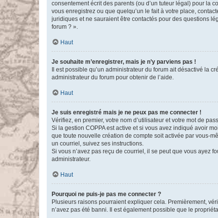
consentement écrit des parents (ou d’un tuteur légal) pour la c
vous enregistrez ou que quelqu’un le fait à votre place, contac
juridiques et ne sauraient être contactés pour des questions lé
forum ? ».
Haut
Je souhaite m’enregistrer, mais je n’y parviens pas !
Il est possible qu’un administrateur du forum ait désactivé la c
administrateur du forum pour obtenir de l’aide.
Haut
Je suis enregistré mais je ne peux pas me connecter !
Vérifiez, en premier, votre nom d’utilisateur et votre mot de passe.
Si la gestion COPPA est active et si vous avez indiqué avoir mo
que toute nouvelle création de compte soit activée par vous-mê
un courriel, suivez ses instructions.
Si vous n’avez pas reçu de courriel, il se peut que vous ayez fou
administrateur.
Haut
Pourquoi ne puis-je pas me connecter ?
Plusieurs raisons pourraient expliquer cela. Premièrement, vérif
n’avez pas été banni. Il est également possible que le propriétair