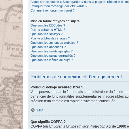
À quoi sert le bouton « Sauvegarder » dans la page de rédaction de 
Pourquoi mon message doit être validé ?
Comment remonter mon sujet ?
Mise en forme et types de sujets
Que sont les BBCodes ?
Puis-je utiliser le HTML ?
Que sont les smileys ?
Puis-je publier des images ?
Que sont les annonces globales ?
Que sont les annonces ?
Que sont les sujets épinglés ?
Que sont les sujets verrouillés ?
Que sont les icônes de sujet ?
Problèmes de connexion et d’enregistrement
Pourquoi dois-je m’enregistrer ?
Vous pouvez ne pas le faire, mais l’administrateur du forum peu
bénéficier de fonctionnalités supplémentaires inaccessibles au
création d’un compte est rapide et vivement conseillée.
Haut
Que signifie COPPA ?
COPPA (ou
Children’s Online Privacy Protection Act
de 1998) es