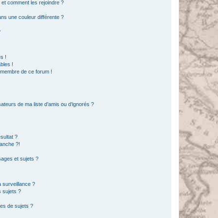
s et comment les rejoindre ?
s une couleur différente ?
?
s !
bles !
n membre de ce forum !
ateurs de ma liste d’amis ou d’ignorés ?
sultat ?
anche ?!
ages et sujets ?
a surveillance ?
 sujets ?
es de sujets ?