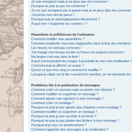
Je suis enregistré mais je ne peux pas me connecter !
Pourquoi ne puis-je pas me connecter ?
Je me suis enregistré par le passé mais je ne peux plus me connecter
J’ai perdu mon mot de passe !
Pourquoi suis-je automatiquement déconnecté ?
À quoi sert « Supprimer les cookies » ?
Paramètres et préférences de l’utilisateur
Comment modifier mes paramètres ?
Comment empêcher mon nom d’apparaître dans la liste des membres
Les heures ne sont pas correctes !
J’ai changé mon fuseau horaire et l’heure est toujours incorrecte !
Ma langue n’est pas dans la liste !
A quoi correspondent les images à proximité de mon nom d’utilisateur 
Comment puis-je afficher un avatar ?
Qu’est-ce que mon rang et comment le modifier ?
Lorsque je clique sur le lien
courriel
d’un membre, on me demande de m
Problèmes liés à la publication de messages
Comment créer un nouveau sujet ou poster une réponse ?
Comment modifier ou supprimer un message ?
Comment ajouter une signature à mes messages ?
Comment créer un sondage ?
Pourquoi ne puis-je pas ajouter plus d’options à mon sondage ?
Comment modifier ou supprimer un sondage ?
Pourquoi ne puis-je pas accéder à un forum ?
Pourquoi ne puis-je pas joindre des fichiers à mon message ?
Pourquoi ai-je reçu un avertissement ?
Comment rapporter des messages à un modérateur ?