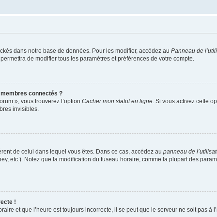
ockés dans notre base de données. Pour les modifier, accédez au
Panneau de l’util
 permettra de modifier tous les paramètres et préférences de votre compte.
s membres connectés ?
forum », vous trouverez l’option
Cacher mon statut en ligne
. Si vous activez cette o
es invisibles.
ifférent de celui dans lequel vous êtes. Dans ce cas, accédez au
panneau de l’utilisa
ney, etc.). Notez que la modification du fuseau horaire, comme la plupart des para
ecte !
aire et que l’heure est toujours incorrecte, il se peut que le serveur ne soit pas à