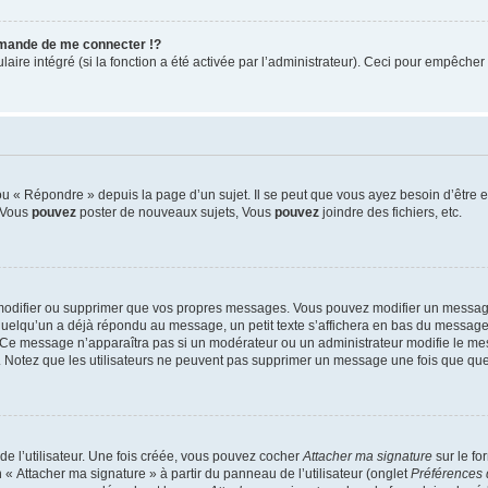
mande de me connecter !?
re intégré (si la fonction a été activée par l’administrateur). Ceci pour empêcher l’u
 « Répondre » depuis la page d’un sujet. Il se peut que vous ayez besoin d’être e
: Vous
pouvez
poster de nouveaux sujets, Vous
pouvez
joindre des fichiers, etc.
modifier ou supprimer que vos propres messages. Vous pouvez modifier un message
lqu’un a déjà répondu au message, un petit texte s’affichera en bas du message ind
n. Ce message n’apparaîtra pas si un modérateur ou un administrateur modifie le mes
ive. Notez que les utilisateurs ne peuvent pas supprimer un message une fois que qu
e l’utilisateur. Une fois créée, vous pouvez cocher
Attacher ma signature
sur le fo
 « Attacher ma signature » à partir du panneau de l’utilisateur (onglet
Préférences 