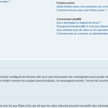
message ?
Fichiers joints
Quels fichiers joints sont autorisés sur ce f
Comment trouver tous mes fichiers joints ?
Concernant phpBB
Qui a développé ce logiciel de forum ?
Pourquoi la fonctionnalité X n’est pas dispon
Qui contacter pour les abus ou les questio
Comment puis-je contacter un administrateu
t avoir configuré les forums afin qu’il soit nécessaire de s’enregistrer pour poster
x invités comme les avatars personnalisés, la messagerie privée, l’envoi de courri
t une loi aux États-Unis qui dit que les sites Internet pouvant recueillir des infor