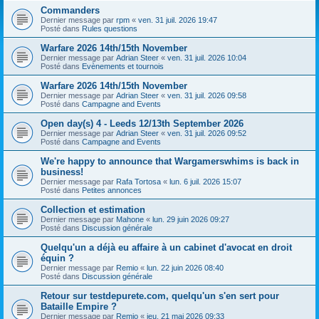
Commanders
e
Dernier message par
rpm
«
ven. 31 juil. 2026 19:47
Posté dans
Rules questions
r
Warfare 2026 14th/15th November
Dernier message par
Adrian Steer
«
ven. 31 juil. 2026 10:04
Posté dans
Evènements et tournois
Warfare 2026 14th/15th November
Dernier message par
Adrian Steer
«
ven. 31 juil. 2026 09:58
Posté dans
Campagne and Events
Open day(s) 4 - Leeds 12/13th September 2026
Dernier message par
Adrian Steer
«
ven. 31 juil. 2026 09:52
Posté dans
Campagne and Events
We're happy to announce that Wargamerswhims is back in
business!
Dernier message par
Rafa Tortosa
«
lun. 6 juil. 2026 15:07
Posté dans
Petites annonces
Collection et estimation
Dernier message par
Mahone
«
lun. 29 juin 2026 09:27
Posté dans
Discussion générale
Quelqu'un a déjà eu affaire à un cabinet d'avocat en droit
équin ?
Dernier message par
Remio
«
lun. 22 juin 2026 08:40
Posté dans
Discussion générale
Retour sur testdepurete.com, quelqu'un s'en sert pour
Bataille Empire ?
Dernier message par
Remio
«
jeu. 21 mai 2026 09:33