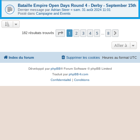
Bataille Empire Open Days Round 4 - Derby - September 15th
Dernier message par
Adrian Steer
«
sam. 31 août 2024 11:01
Posté dans
Campagne and Events
Page
1
sur
8
1
2
3
4
5
8
Suivante
182 résultats trouvés
…
Aller à
Index du forum
Supprimer les cookies
Heures au format
UTC
Développé par
phpBB
® Forum Software © phpBB Limited
Traduit par
phpBB-fr.com
Confidentialité
|
Conditions