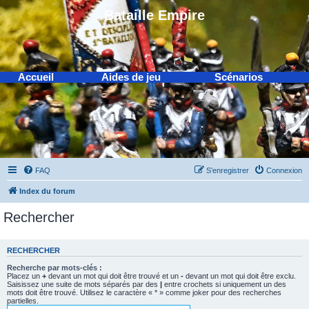
Bataille Empire
Accueil
Aides de jeu
Scénarios
FAQ
S’enregistrer
Connexion
Index du forum
Rechercher
RECHERCHER
Recherche par mots-clés :
Placez un
+
devant un mot qui doit être trouvé et un
-
devant un mot qui doit être exclu.
Saisissez une suite de mots séparés par des
|
entre crochets si uniquement un des
mots doit être trouvé. Utilisez le caractère « * » comme joker pour des recherches
partielles.